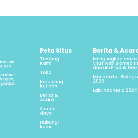
Peta Situs
Berita & Acar
Tentang
Mengungkap masa 
r solusi
Kami
Situs web Biomedis
i, dan
dan Lini Produk Dou
g
Toko
gga obat-
Manufaktur Biologi 
gkungan,
2025
Keranjang
ngkatkan
Kutipan
Lab Indonesia 2024
Berita &
Acara
Sumber
daya
Hubungi
kami