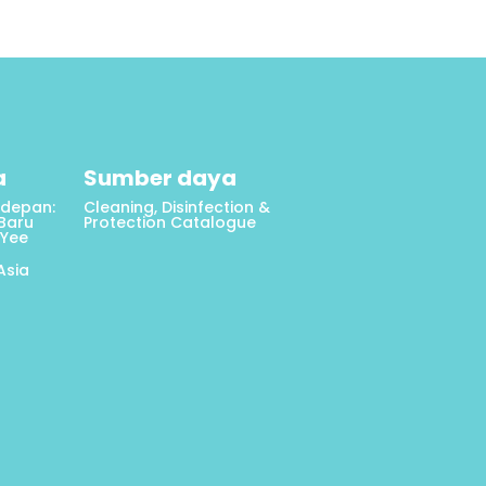
a
Sumber daya
depan:
Cleaning, Disinfection &
 Baru
Protection Catalogue
 Yee
Asia