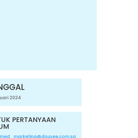
NGGAL
ruari 2024
UK PERTANYAAN
UM
omed_marketing@douyee.com.sg