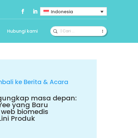
Indonesia
a
Hubungi kami
bali ke Berita & Acara
ungkap masa depan:
Yee yang Baru
s web biomedis
ini Produk