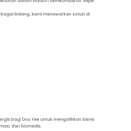
ekuatan dalam industri semikonduktor sejak
agai bidang, kami menawarkan solusi di
ergis bagi Dou Yee untuk mengalihkan bisnis
masi, dan biomedis.