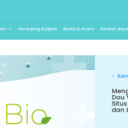
oko
Keranjang Kutipan
Berita & Acara
Sumber day
Kem
Meng
Dou 
Situ
dan L